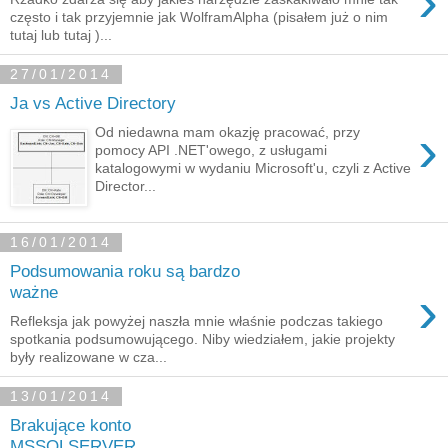
›
często i tak przyjemnie jak WolframAlpha (pisałem już o nim
tutaj lub tutaj )...
27/01/2014
Ja vs Active Directory
›
Od niedawna mam okazję pracować, przy
pomocy API .NET'owego, z usługami
katalogowymi w wydaniu Microsoft'u, czyli z Active
Director...
16/01/2014
Podsumowania roku są bardzo
›
ważne
Refleksja jak powyżej naszła mnie właśnie podczas takiego
spotkania podsumowującego. Niby wiedziałem, jakie projekty
były realizowane w cza...
13/01/2014
Brakujące konto
MSSQLSERVER