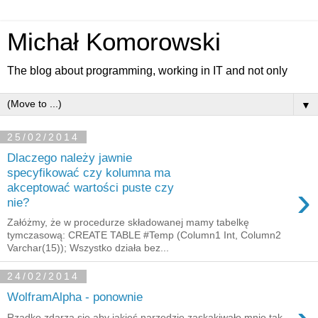
Michał Komorowski
The blog about programming, working in IT and not only
▼
25/02/2014
Dlaczego należy jawnie
specyfikować czy kolumna ma
›
akceptować wartości puste czy
nie?
Załóżmy, że w procedurze składowanej mamy tabelkę
tymczasową: CREATE TABLE #Temp (Column1 Int, Column2
Varchar(15)); Wszystko działa bez...
24/02/2014
WolframAlpha - ponownie
Rzadko zdarza się aby jakieś narzędzie zaskakiwało mnie tak