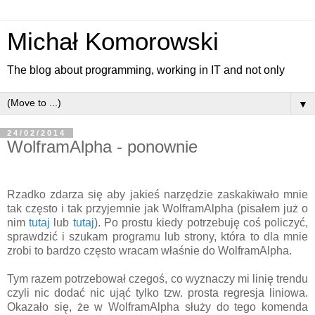
Michał Komorowski
The blog about programming, working in IT and not only
▼
24/02/2014
WolframAlpha - ponownie
Rzadko zdarza się aby jakieś narzędzie zaskakiwało mnie
tak często i tak przyjemnie jak WolframAlpha (pisałem już o
nim
tutaj
lub
tutaj
). Po prostu kiedy potrzebuję coś policzyć,
sprawdzić i szukam programu lub strony, która to dla mnie
zrobi to bardzo często wracam właśnie do WolframAlpha.
Tym razem potrzebował czegoś, co wyznaczy mi linię trendu
czyli nic dodać nic ująć tylko tzw. prosta regresja liniowa.
Okazało się, że w WolframAlpha służy do tego komenda