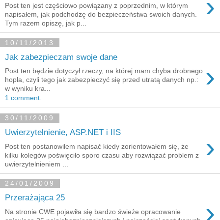
›
Post ten jest częściowo powiązany z poprzednim, w którym
napisałem, jak podchodzę do bezpieczeństwa swoich danych.
Tym razem opiszę, jak p...
10/11/2013
Jak zabezpieczam swoje dane
›
Post ten będzie dotyczył rzeczy, na której mam chyba drobnego
hopla, czyli tego jak zabezpieczyć się przed utratą danych np.:
w wyniku kra...
1 comment:
30/11/2009
Uwierzytelnienie, ASP.NET i IIS
›
Post ten postanowiłem napisać kiedy zorientowałem się, że
kilku kolegów poświęciło sporo czasu aby rozwiązać problem z
uwierzytelnieniem ...
24/01/2009
Przerażająca 25
›
Na stronie CWE pojawiła się bardzo świeże opracowanie