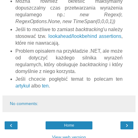
Można również określić maksymalny
dopuszczalny czas przetwarzania wyrażenia
regularnego np.:
new Regex(r,
RegexOptions.None, new TimeSpan(0,0,0,1))
Jeśli to możliwe to zamiast
backtracking
'u należy
stosować tzw.
lookahead/lookbehind assertions
,
które nie nawracają.
Problem opisałem na przykładzie .NET, ale może
od dotyczyć każdego silnika wyrażeń
regularnych, który obsługuje
backtracking
i który
domyślnie z niego korzysta.
Jeśli chcecie pogłębić temat to polecam ten
artykuł
albo
ten
.
No comments:
‹
›
Home
View web version