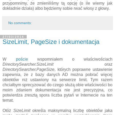
przypomnimy, że zmieniliśmy tą opcję (o ile wiemy jak
dokładnie działa) albo będziemy sobie rwać włosy z głowy.
No comments:
27/03/2014
SizeLimit, PageSize i dokumentacja
W
poście
wspomniałem o właściwościach
DirectorySearcher.SizeLimit
oraz
DirectorySearcher.PageSize
, których poprawne ustawienie
zapewnia, że z bazy danych AD można pobrać więcej
obiektów niż ustawiony na serwerze limit. Tym razem
chciałbym sprecyzować do czego służą obie właściwości bo
moim zdaniem dokumentacja nie jest precyzyjna, co
potwierdza zresztą spora liczba pytań w Internecie na ten
temat.
Otóż
SizeLimit
określa maksymalną liczbę obiektów jaka