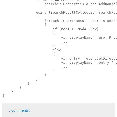
                    searcher.PropertiesToLoad.AddRange(
                using (SearchResultCollection searchRes
                {

                    foreach (SearchResult user in searc
                    {

                        if (mode != Mode.Slow)

                        {

                            var displayName = user.Prop
                            ...

                        }

                        else

                        {

                            var entry = user.GetDirecto
                            var displayName = entry.Pro
                            ...

                        }

                    }

                }

            }

        }

    }

3 comments: