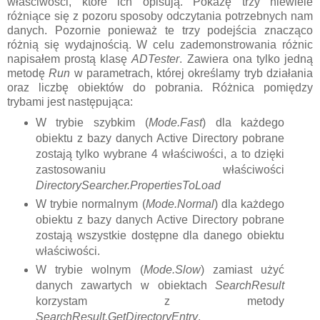
właściwości, które ich opisują. Pokażę trzy niewiele
różniące się z pozoru sposoby odczytania potrzebnych nam
danych. Pozornie ponieważ te trzy podejścia znacząco
różnią się wydajnością. W celu zademonstrowania różnic
napisałem prostą klasę
ADTester
. Zawiera ona tylko jedną
metodę
Run
w parametrach, której określamy tryb działania
oraz liczbę obiektów do pobrania. Różnica pomiędzy
trybami jest następująca:
W trybie szybkim (
Mode.Fast
) dla każdego
obiektu z bazy danych Active Directory pobrane
zostają tylko wybrane 4 właściwości, a to dzięki
zastosowaniu właściwości
DirectorySearcher.PropertiesToLoad
W trybie normalnym (
Mode.Normal
) dla każdego
obiektu z bazy danych Active Directory pobrane
zostają wszystkie dostępne dla danego obiektu
właściwości.
W trybie wolnym (
Mode.Slow
) zamiast użyć
danych zawartych w obiektach
SearchResult
korzystam z metody
SearchResult.GetDirectoryEntry
.