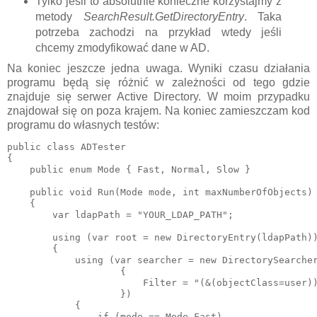
Tylko jeśli to absolutnie konieczne korzystajmy z
metody
SearchResult.GetDirectoryEntry
. Taka
potrzeba zachodzi na przykład wtedy jeśli
chcemy zmodyfikować dane w AD.
Na koniec jeszcze jedna uwaga. Wyniki czasu działania
programu będą się różnić w zależności od tego gdzie
znajduje się serwer Active Directory. W moim przypadku
znajdował się on poza krajem. Na koniec zamieszczam kod
programu do własnych testów:
public class ADTester

{

    public enum Mode { Fast, Normal, Slow }

    public void Run(Mode mode, int maxNumberOfObjects)

    {

        var ldapPath = "YOUR_LDAP_PATH";

        using (var root = new DirectoryEntry(ldapPath))
        {

            using (var searcher = new DirectorySearcher
                    {

                        Filter = "(&(objectClass=user))
                    })

            {

                if (mode == Mode.Fast)
