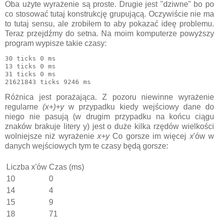
Oba użyte wyrażenie są proste. Drugie jest "dziwne" bo po
co stosować tutaj konstrukcję grupującą. Oczywiście nie ma
to tutaj sensu, ale zrobiłem to aby pokazać ideę problemu.
Teraz przejdźmy do setna. Na moim komputerze powyższy
program wypisze takie czasy:
30 ticks 0 ms

13 ticks 0 ms

31 ticks 0 ms

Różnica jest porażająca. Z pozoru niewinne wyrażenie
regularne
(x+)+y
w przypadku kiedy wejściowy dane do
niego nie pasują (w drugim przypadku na końcu ciągu
znaków brakuje litery y) jest o duże kilka rzędów wielkości
wolniejsze niż wyrażenie
x+y
Co gorsze im więcej
x
'ów w
danych wejściowych tym te czasy będą gorsze:
Liczba x'ów
Czas (ms)
10
0
14
4
15
9
18
71