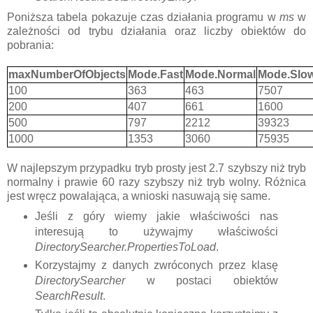
Poniższa tabela pokazuje czas działania programu w
ms
w
zależności od trybu działania oraz liczby obiektów do
pobrania:
maxNumberOfObjects
Mode.Fast
Mode.Normal
Mode.Slo
100
363
463
7507
200
407
661
1600
500
797
2212
39323
1000
1353
3060
75935
W najlepszym przypadku tryb prosty jest 2.7 szybszy niż tryb
normalny i prawie 60 razy szybszy niż tryb wolny. Różnica
jest wręcz powalająca, a wnioski nasuwają się same.
Jeśli z góry wiemy jakie właściwości nas
interesują to używajmy właściwości
DirectorySearcher.PropertiesToLoad
.
Korzystajmy z danych zwróconych przez klasę
DirectorySearcher
w postaci obiektów
SearchResult
.