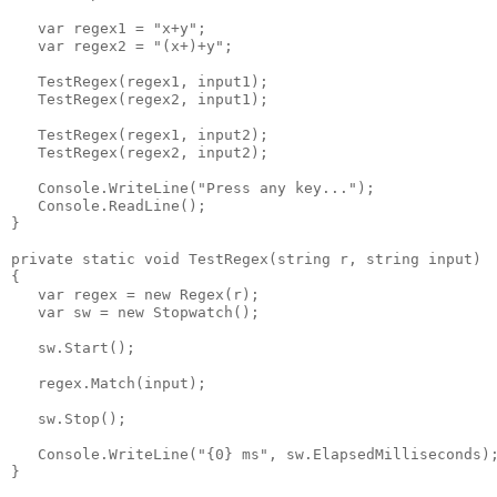
   var regex1 = "x+y";

   var regex2 = "(x+)+y";

   TestRegex(regex1, input1);

   TestRegex(regex2, input1);

   TestRegex(regex1, input2);

   TestRegex(regex2, input2);

   Console.WriteLine("Press any key...");

   Console.ReadLine();

}

private static void TestRegex(string r, string input)

{

   var regex = new Regex(r);

   var sw = new Stopwatch();

   sw.Start();

   regex.Match(input);

   sw.Stop();

   Console.WriteLine("{0} ms", sw.ElapsedMilliseconds);