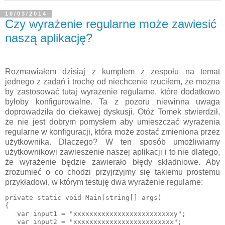
10/03/2014
Czy wyrażenie regularne może zawiesić
naszą aplikację?
Rozmawiałem dzisiaj z kumplem z zespołu na temat
jednego z zadań i trochę od niechcenie rzuciłem, że można
by zastosować tutaj wyrażenie regularne, które dodatkowo
byłoby konfigurowalne. Ta z pozoru niewinna uwaga
doprowadziła do ciekawej dyskusji. Otóż Tomek stwierdził,
że nie jest dobrym pomysłem aby umieszczać wyrażenia
regularne w konfiguracji, która może zostać zmieniona przez
użytkownika. Dlaczego? W ten sposób umożliwiamy
użytkownikowi zawieszenie naszej aplikacji i to nie dlatego,
że wyrażenie będzie zawierało błędy składniowe. Aby
zrozumieć o co chodzi przyjrzyjmy się takiemu prostemu
przykładowi, w którym testuję dwa wyrażenie regularne:
private static void Main(string[] args)

{

   var input1 = "xxxxxxxxxxxxxxxxxxxxxxxxxy";

   var input2 = "xxxxxxxxxxxxxxxxxxxxxxxxx";
