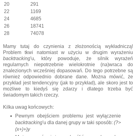
20
291
22
1169
24
4685
26
18741
28
74078
Mamy tutaj do czynienia z złożonością wykładniczą!
Problem tkwi natomiast w użyciu w drugim wyrażeniu
backtracking
'u, który powoduje, że silnik wyrażeń
regularnych niepotrzebnie wielokrotnie (na)wraca do
znalezionych wcześniej dopasowań. Do tego potrzebne są
również odpowiednio dobrane dane. Można mówić, że
przykład jest tendencyjny (jak to przykład), ale skoro jest to
możliwe to kiedyś się zdarzy i dlatego trzeba być
świadomym takich rzeczy.
Kilka uwag końcowych:
Pewnym obejściem problemu jest wyłączenie
backtracking
'u dla danej grupy w taki sposób:
(?>
(x+)+)y