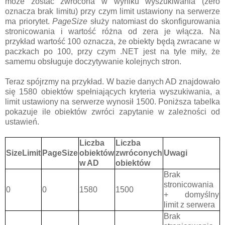
może zostać zwrócona w wyniku wyszukiwania (zero
oznacza brak limitu) przy czym limit ustawiony na serwerze
ma priorytet.
PageSize
służy natomiast do skonfigurowania
stronicowania i wartość różna od zera je włącza. Na
przykład wartość 100 oznacza, że obiekty będą zwracane w
paczkach po 100, przy czym .NET jest na tyle miły, że
samemu obsługuje doczytywanie kolejnych stron.
Teraz spójrzmy na przykład. W bazie danych AD znajdowało
się 1580 obiektów spełniających kryteria wyszukiwania, a
limit ustawiony na serwerze wynosił 1500. Poniższa tabelka
pokazuje ile obiektów zwróci zapytanie w zależności od
ustawień.
Liczba
Liczba
SizeLimit
PageSize
obiektów
zwróconych
Uwagi
w AD
obiektów
Brak
stronicowania
0
0
1580
1500
+ domyślny
limit z serwera
Brak