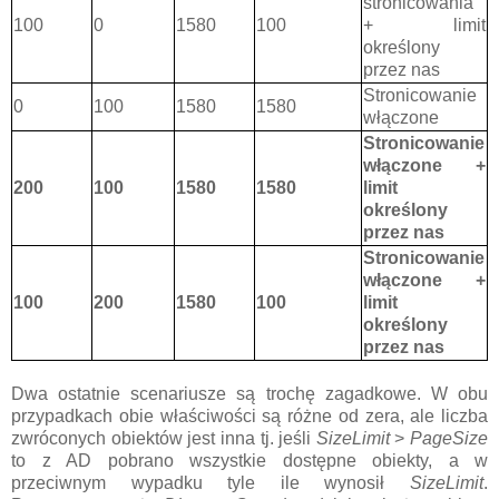
stronicowania
100
0
1580
100
+ limit
określony
przez nas
Stronicowanie
0
100
1580
1580
włączone
Stronicowanie
włączone +
200
100
1580
1580
limit
określony
przez nas
Stronicowanie
włączone +
100
200
1580
100
limit
określony
przez nas
Dwa ostatnie scenariusze są trochę zagadkowe. W obu
przypadkach obie właściwości są różne od zera, ale liczba
zwróconych obiektów jest inna tj. jeśli
SizeLimit
>
PageSize
to z AD pobrano wszystkie dostępne obiekty, a w
przeciwnym wypadku tyle ile wynosił
SizeLimit
.