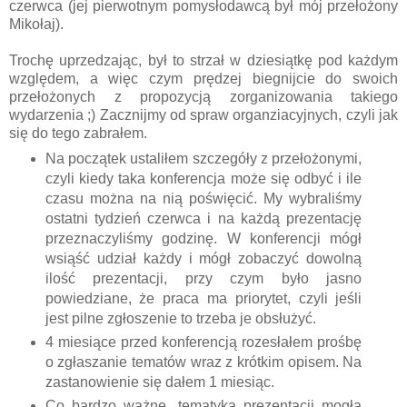
czerwca (jej pierwotnym pomysłodawcą był mój przełożony
Mikołaj).
Trochę uprzedzając, był to strzał w dziesiątkę pod każdym
względem, a więc czym prędzej biegnijcie do swoich
przełożonych z propozycją zorganizowania takiego
wydarzenia ;) Zacznijmy od spraw organziacyjnych, czyli jak
się do tego zabrałem.
Na początek ustaliłem szczegóły z przełożonymi,
czyli kiedy taka konferencja może się odbyć i ile
czasu można na nią poświęcić. My wybraliśmy
ostatni tydzień czerwca i na każdą prezentację
przeznaczyliśmy godzinę. W konferencji mógł
wsiąść udział każdy i mógł zobaczyć dowolną
ilość prezentacji, przy czym było jasno
powiedziane, że praca ma priorytet, czyli jeśli
jest pilne zgłoszenie to trzeba je obsłużyć.
4 miesiące przed konferencją rozesłałem prośbę
o zgłaszanie tematów wraz z krótkim opisem. Na
zastanowienie się dałem 1 miesiąc.
Co bardzo ważne, tematyka prezentacji mogła