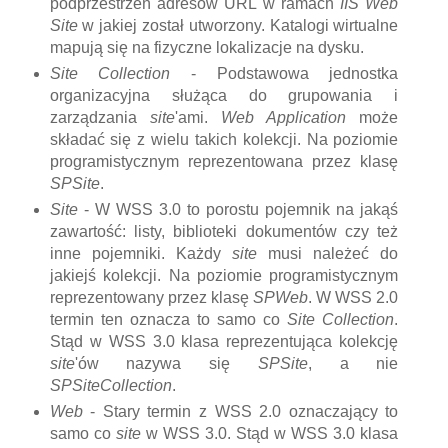
podprzestrzeń adresów URL w ramach
IIS Web
Site
w jakiej został utworzony. Katalogi wirtualne
mapują się na fizyczne lokalizacje na dysku.
Site Collection
- Podstawowa jednostka
organizacyjna służąca do grupowania i
zarządzania
site
'ami.
Web Application
może
składać się z wielu takich kolekcji. Na poziomie
programistycznym reprezentowana przez klasę
SPSite
.
Site
- W WSS 3.0 to porostu pojemnik na jakąś
zawartość: listy, biblioteki dokumentów czy też
inne pojemniki. Każdy
site
musi należeć do
jakiejś kolekcji. Na poziomie programistycznym
reprezentowany przez klasę
SPWeb
. W WSS 2.0
termin ten oznacza to samo co
Site Collection
.
Stąd w WSS 3.0 klasa reprezentująca kolekcję
site
'ów nazywa się
SPSite
, a nie
SPSiteCollection
.
Web
- Stary termin z WSS 2.0 oznaczający to
samo co
site
w WSS 3.0. Stąd w WSS 3.0 klasa