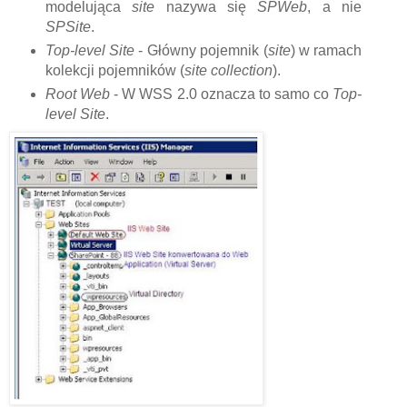
modelująca
site
nazywa się
SPWeb
, a nie
SPSite
.
Top-level Site
- Główny pojemnik (
site
) w ramach
kolekcji pojemników (
site collection
).
Root Web
- W WSS 2.0 oznacza to samo co
Top-
level Site
.