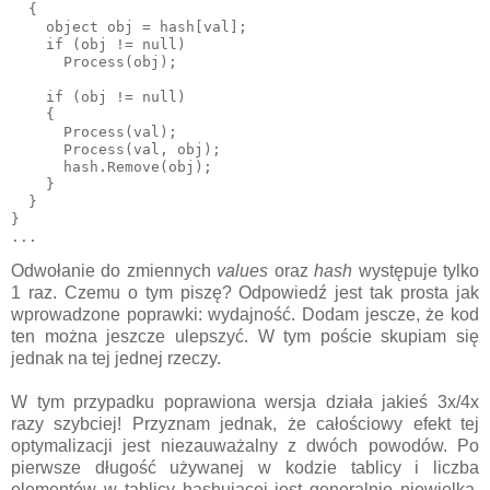
  {

    object obj = hash[val];

    if (obj != null)

      Process(obj);

    if (obj != null)

    {

      Process(val);

      Process(val, obj);

      hash.Remove(obj);

    }

  }

}

Odwołanie do zmiennych
values
oraz
hash
występuje tylko
1 raz. Czemu o tym piszę? Odpowiedź jest tak prosta jak
wprowadzone poprawki: wydajność. Dodam jescze, że kod
ten można jeszcze ulepszyć. W tym poście skupiam się
jednak na tej jednej rzeczy.
W tym przypadku poprawiona wersja działa jakieś 3x/4x
razy szybciej! Przyznam jednak, że całościowy efekt tej
optymalizacji jest niezauważalny z dwóch powodów. Po
pierwsze długość używanej w kodzie tablicy i liczba
elementów w tablicy hashującej jest generalnie niewielka.