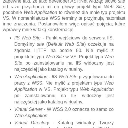
zapewne fakt, że jako developer ASP.Net widząc słowo
site
od razu przychodzi mi do głowy projekt typu
Web Site
,
podobnie
Web Application
to również dla mnie typ projektu
VS. W nomenklaturze WSS terminy te przyjmują natomiast
inne znaczenia. Postanowiłem więc opisać pojęcia, które
wprawiły mnie w taką konsternację.
IIS Web Site
- Punkt wejściowy do serwera IIS.
Domyślny
site
(
Default Web Site
) oczekuje na
żądania HTTP na porcie 80. Nie mylić z
projektem typu
Web Site
w VS. Projekt typu
Web
Site
po zainstalowaniu na IIS widoczny jest
najczęściej jako katalog wirtualny.
Web Application
-
IIS Web Site
przygotowana do
pracy z WSS. Nie mylić z projektem typu
Web
Application
w VS. Projekt typu
Web Application
po zainstalowaniu na IIS widoczny jest
najczęściej jako katalog wirtualny.
Virtual Server
- W WSS 2.0 oznacza to samo co
Web Application
.
Virtual Directory
- Katalog wirtualny. Tworzy