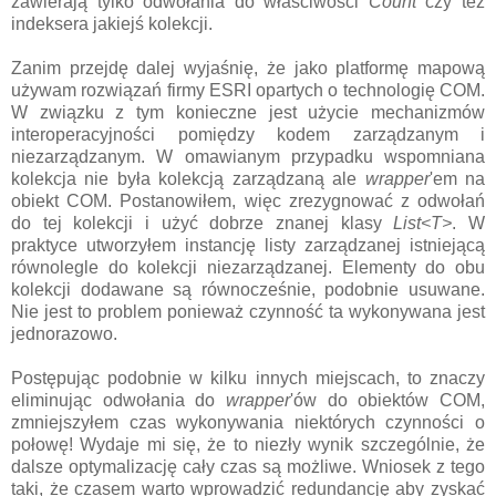
zawierają tylko odwołania do właściwości
Count
czy też
indeksera jakiejś kolekcji.
Zanim przejdę dalej wyjaśnię, że jako platformę mapową
używam rozwiązań firmy ESRI opartych o technologię COM.
W związku z tym konieczne jest użycie mechanizmów
interoperacyjności pomiędzy kodem zarządzanym i
niezarządzanym. W omawianym przypadku wspomniana
kolekcja nie była kolekcją zarządzaną ale
wrapper
'em na
obiekt COM. Postanowiłem, więc zrezygnować z odwołań
do tej kolekcji i użyć dobrze znanej klasy
List<T>
. W
praktyce utworzyłem instancję listy zarządzanej istniejącą
równolegle do kolekcji niezarządzanej. Elementy do obu
kolekcji dodawane są równocześnie, podobnie usuwane.
Nie jest to problem ponieważ czynność ta wykonywana jest
jednorazowo.
Postępując podobnie w kilku innych miejscach, to znaczy
eliminując odwołania do
wrapper
'ów do obiektów COM,
zmniejszyłem czas wykonywania niektórych czynności o
połowę! Wydaje mi się, że to niezły wynik szczególnie, że
dalsze optymalizację cały czas są możliwe. Wniosek z tego
taki, że czasem warto wprowadzić redundancję aby zyskać