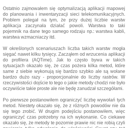
Ostatnio zajmowałem się optymalizacją aplikacji mapowej
do planowania i inwentaryzacji sieci telekomunikacyjnych.
Problem polegał na tym, że przy dużej liczbie warstw
aplikacja zaczynała działać powoli. Warstwa to taki
pojemnik na dane tego samego rodzaju np.: warstwa kabli,
warstwa wzmacniaczy itd.
W określonych scenariuszach liczba takich warstw mogła
sięgać nawet kilku tysięcy. Zacząłem od wrzucenia aplikacji
do profilera (AQTime). Jak to często bywa w takich
sytuacjach okazało się, że czas pożera kilka metod, które
same z siebie wykonują się bardzo szybko ale są wołane
bardzo dużo razy - proporcjonalnie do liczby rastrów. W
rzeczywistości dojście to tego o jakie metody chodzi nie było
oczywiście takie proste ale nie będę zanudzał szczegółami.
Po pierwsze postanowiłem ograniczyć liczbę wywołań tych
metod. Niestety okazało się, że z różnych powodów nie da
się tego zrobić. W drugim podejściu postanowiłem, więc
ograniczyć czas potrzebny na ich wykonanie. Co ciekawe
okazało się, że metody te pozornie prawie nic nie robią czyli