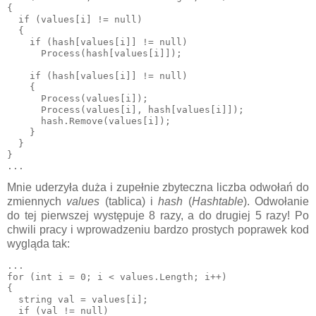
{

  if (values[i] != null)

  {

    if (hash[values[i]] != null)

      Process(hash[values[i]]);

    if (hash[values[i]] != null)

    { 

      Process(values[i]);

      Process(values[i], hash[values[i]]);

      hash.Remove(values[i]);

    }

  }

}

Mnie uderzyła duża i zupełnie zbyteczna liczba odwołań do
zmiennych
values
(tablica) i
hash
(
Hashtable
). Odwołanie
do tej pierwszej występuje 8 razy, a do drugiej 5 razy! Po
chwili pracy i wprowadzeniu bardzo prostych poprawek kod
wygląda tak:
...

for (int i = 0; i < values.Length; i++)

{

  string val = values[i];

  if (val != null)
