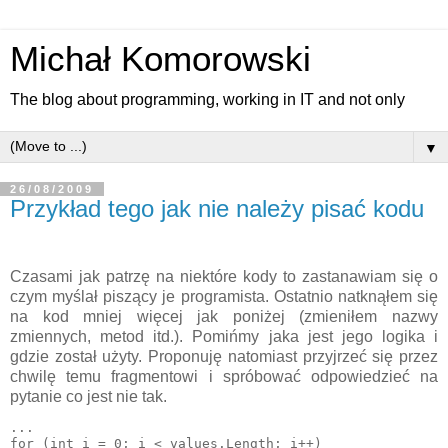
Michał Komorowski
The blog about programming, working in IT and not only
▼
26/08/2009
Przykład tego jak nie należy pisać kodu
Czasami jak patrzę na niektóre kody to zastanawiam się o
czym myślał piszący je programista. Ostatnio natknąłem się
na kod mniej więcej jak poniżej (zmieniłem nazwy
zmiennych, metod itd.). Pomińmy jaka jest jego logika i
gdzie został użyty. Proponuję natomiast przyjrzeć się przez
chwilę temu fragmentowi i spróbować odpowiedzieć na
pytanie co jest nie tak.
...

for (int i = 0; i < values.Length; i++)
