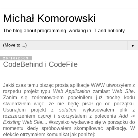
Michał Komorowski
The blog about programming, working in IT and not only
▼
26/10/2009
CodeBehind i CodeFile
Jakiś czas temu pisząc prostą aplikacje WWW utworzyłem z
rozpędu projekt typu
Web Application
zamiast
Web Site
.
Zanim się zorientowałem popełniłem już trochę kodu
stwierdziłem więc, że nie będę pisał go od początku.
Usunąłem projekt z
solution
, wykasowałem plik z
rozszerzeniem
csproj
i skorzystałem z polecenia
Add ->
Existing Web Site...
. Wszystko wydawało się w porządku do
momentu kiedy spróbowałem skompilować aplikację. W
efekcie otrzymałem komunikat jak poniżej: