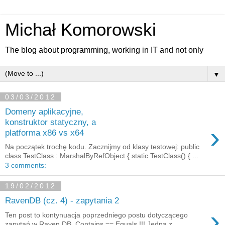
Michał Komorowski
The blog about programming, working in IT and not only
▼
03/03/2012
Domeny aplikacyjne,
konstruktor statyczny, a
›
platforma x86 vs x64
Na początek trochę kodu. Zacznijmy od klasy testowej: public
class TestClass : MarshalByRefObject { static TestClass() { ...
3 comments:
19/02/2012
RavenDB (cz. 4) - zapytania 2
›
Ten post to kontynuacja poprzedniego postu dotyczącego
zapytań w Raven DB. Contains == Equals !!! Jedną z