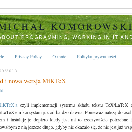
MICHAŁ KOMOROWSK
ABOUT PROGRAMMING, WORKING IN IT AN
Me
Privacy Policy
O mnie
Polityka prywatności
09/2013
d i nowa wersja MiKTeX
me
iKTeX'a
czyli implementacji systemu składu tekstu TeX/LaTeX
LaTeX'em korzystam już od bardzo dawna. Ponieważ należą do osób, 
cem i instaluję je dopiero kiedy jest mi to rzeczywiście potrzebn
owałbym z nią jeszcze długo, gdyby nie okazało się, że nie jest już ws