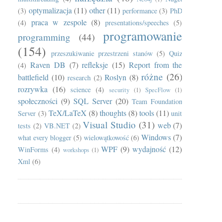
optymalizacja
(11)
other
(11)
(3)
performance
(3)
PhD
praca w zespole
(8)
(4)
presentations/speeches
(5)
programowanie
programming
(44)
(154)
przeszukiwanie przestrzeni stanów
(5)
Quiz
Raven DB
(7)
refleksje
(15)
Report from the
(4)
różne
(26)
battlefield
(10)
Roslyn
(8)
research
(2)
rozrywka
(16)
science
(4)
security
(1)
SpecFlow
(1)
społeczności
(9)
SQL Server
(20)
Team Foundation
TeX/LaTeX
(8)
thoughts
(8)
tools
(11)
Server
(3)
unit
Visual Studio
(31)
web
(7)
tests
(2)
VB.NET
(2)
Windows
(7)
what every blogger
(5)
wielowątkowość
(6)
WPF
(9)
wydajność
(12)
WinForms
(4)
workshops
(1)
Xml
(6)