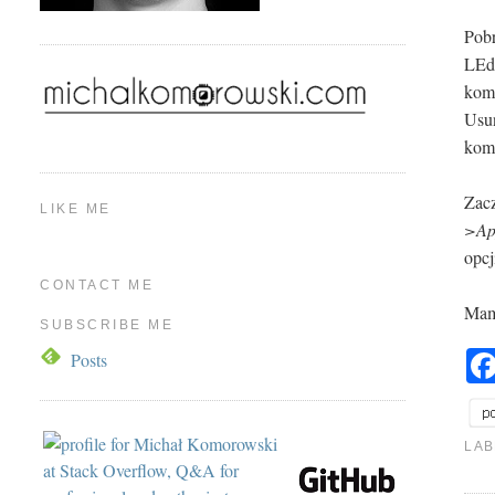
Pobr
LEd
komp
Usun
komp
Zac
LIKE ME
>Ap
opc
CONTACT ME
Mam 
SUBSCRIBE ME
Posts
LAB