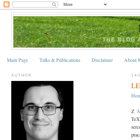
THE BLOG 
Main Page
Talks & Publications
Disclaimer
About 
AUTHOR
14/
LE
Ho
Z
M
TeX/
ser
prac