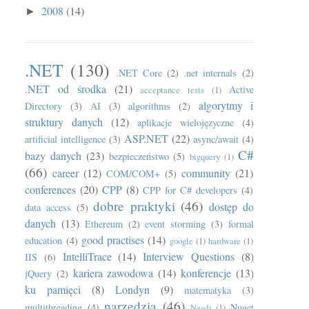
2008
(14)
►
.NET
(130)
.NET Core
(2)
.net internals
(2)
.NET od środka
(21)
Active
acceptance tests
(1)
algorytmy i
Directory
(3)
AI
(3)
algorithms
(2)
struktury danych
(12)
aplikacje wielojęzyczne
(4)
ASP.NET
(22)
artificial intelligence
(3)
async/await
(4)
C#
bazy danych
(23)
bezpieczeństwo
(5)
bigquery
(1)
(66)
career
(12)
community
(21)
COM/COM+
(5)
conferences
(20)
CPP
(8)
CPP for C# developers
(4)
dobre praktyki
(46)
dostęp do
data access
(5)
danych
(13)
Ethereum
(2)
event storming
(3)
formal
good practises
(14)
education
(4)
google
(1)
hardware
(1)
IntelliTrace
(14)
Interview Questions
(8)
IIS
(6)
kariera zawodowa
(14)
konferencje
(13)
jQuery
(2)
ku pamięci
(8)
Londyn
(9)
matematyka
(3)
narzędzia
(46)
multithreading
(4)
Nuget
Neo4j
(1)