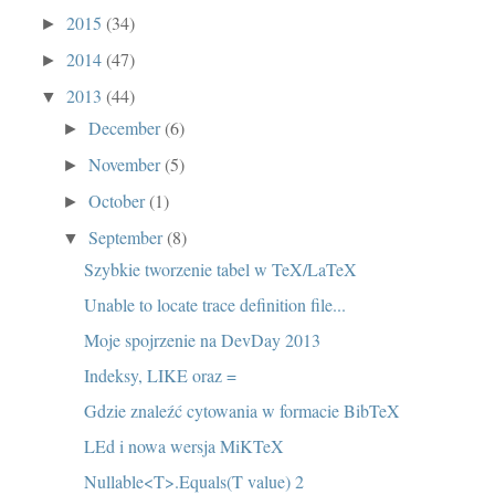
2015
(34)
►
2014
(47)
►
2013
(44)
▼
December
(6)
►
November
(5)
►
October
(1)
►
September
(8)
▼
Szybkie tworzenie tabel w TeX/LaTeX
Unable to locate trace definition file...
Moje spojrzenie na DevDay 2013
Indeksy, LIKE oraz =
Gdzie znaleźć cytowania w formacie BibTeX
LEd i nowa wersja MiKTeX
Nullable<T>.Equals(T value) 2