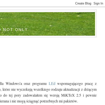
I
D NOT ONLY
 dla Windows'a oraz programu
LEd
wspomagającego pracę z
które nie wyczekują wszelkiego rodzaju aktualizacji z drżącym
e to do tej pory zadowalałem się wersją MiKTeX 2.5 i pewnie
pierana i nie mogą ściągnąć potrzebnych mi pakietów.