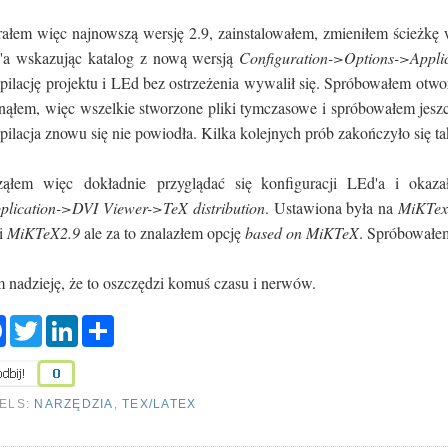
ałem więc najnowszą wersję 2.9, zainstalowałem, zmieniłem ścieżkę
'a wskazując katalog z nową wersją
Configuration->Options->Appli
ilację projektu i LEd bez ostrzeżenia wywalił się. Spróbowałem otwor
ąłem, więc wszelkie stworzone pliki tymczasowe i spróbowałem jeszcz
ilacja znowu się nie powiodła. Kilka kolejnych prób zakończyło się
ząłem więc dokładnie przyglądać się konfiguracji LEd'a i okaz
plication->DVI Viewer->TeX distribution
. Ustawiona była na
MiKTex
ji
MiKTeX2.9
ale za to znalazłem opcję
based on MiKTeX
. Spróbowałem
nadzieję, że to oszczędzi komuś czasu i nerwów.
F
T
L
S
a
w
i
h
c
i
n
a
e
t
k
r
b
t
e
e
o
e
d
ELS:
NARZĘDZIA
,
TEX/LATEX
o
r
I
k
n